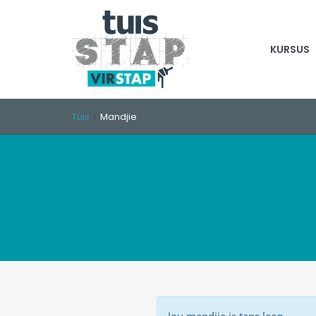
KURSUS
Tuis
Mandjie
Jou mandjie is tans leeg.